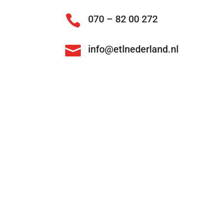

070 – 82 00 272

info@etlnederland.nl