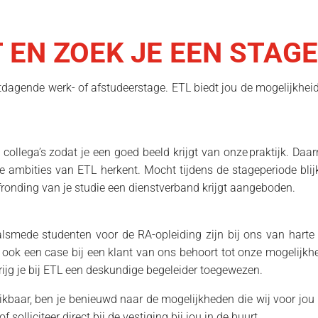
 EN ZOEK JE EEN STAG
tdagende werk- of afstudeerstage
.
ETL biedt jou de mogelijkheid
ollega’s zodat je een goed beeld krijgt van onze praktijk. Daa
 de ambities van ETL herkent. Mocht tijdens de stageperiode bl
fronding van je studie een dienstverband krijgt aangeboden.
lsmede studenten voor de RA-opleiding zijn bij ons van hart
 ook een case bij een klant van ons behoort tot onze mogelijkh
 krijg je bij ETL een deskundige begeleider toegewezen.
kbaar, b
en je benieuwd naar de mogelijkheden die wij voor jou h
of solliciteer direct bij de vestiging bij jou in de buurt
.